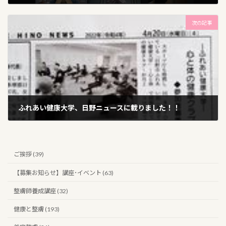
2022年4月4日
次の記事
ふれあい健康大学、日野ニュースに載りました！！
2022年4月26日
ご挨拶 (39)
【募集お知らせ】講座･イベント (63)
整膚師養成講座 (32)
健康と整膚 (193)