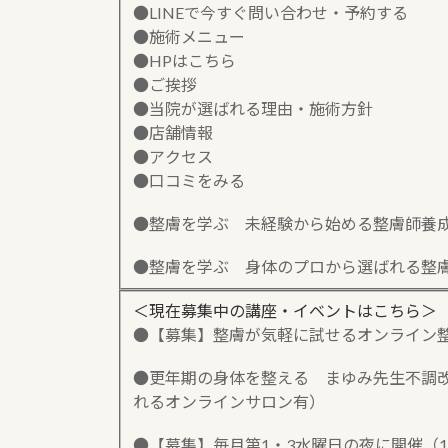
●LINEで今すぐ問い合わせ・予約する
●施術メニュー
●HPはこちら
●ご挨拶
●当院が選ばれる理由・施術方針
●店舗情報
●アクセス
●口コミをみる
●整膚を学ぶ 未経験から始める整膚師養
●整膚を学ぶ 身体のプロから選ばれる整
＜現在募集中の講座・イベントはこちら＞
●【募集】整膚が気軽に試せるオンライン
●更年期の身体を整える まゆみ先生不調改善
れるオンラインサロン有）
●【募集】毎月第1・3水曜日の夜に開催（