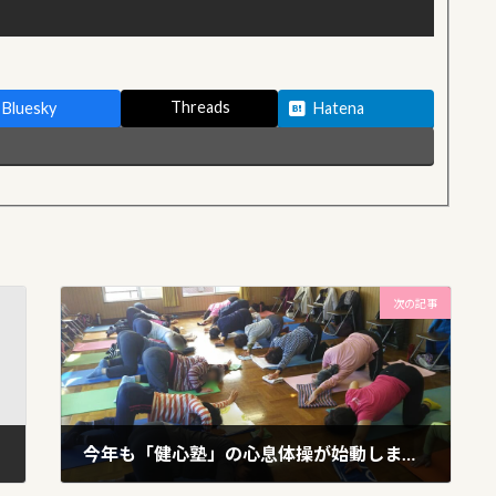
Threads
Bluesky
Hatena
次の記事
今年も「健心塾」の心息体操が始動しました
2018年1月11日