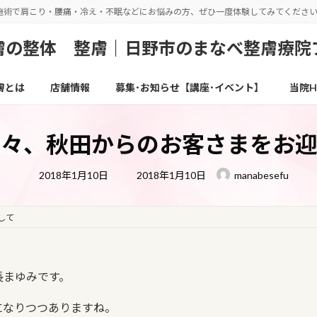
施術で肩こり・腰痛・冷え・不眠などにお悩みの方、ぜひ一度体験してみてくださ
の整体 整膚｜日野市のまなべ整膚療院
膚とは
店舗情報
募集･お知らせ【講座･イベント】
当院H
早々、秋田からのお客さまをお迎
最
2018年1月10日
2018年1月10日
manabesefu
終
更
新
日
して
時
:
長まゆみです。
になりつつありますね。