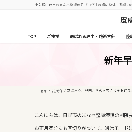
コ
ナ
東京都日野市のまなべ整膚療院ブログ｜皮膚の整体 整膚の
ン
ビ
テ
ゲ
皮膚
ン
ー
ツ
シ
TOP
ご挨拶
選ばれる理由・施術方針
整
へ
ョ
ス
ン
キ
に
新年
ッ
移
プ
動
TOP
ご挨拶
新年早々、秋田からのお客さまをお迎え
こんにちは、日野市のまなべ整膚療院の副院
.
お正月気分にも区切りがついて、通常モード