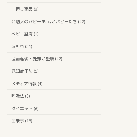
一押し商品 (8)
介助犬のパピーホ-ムとパピーたち (22)
ベビー整膚 (1)
尿もれ (31)
産前産後・妊娠と整膚 (22)
認知症予防 (1)
メディア情報 (4)
呼吸法 (3)
ダイエット (6)
出来事 (19)