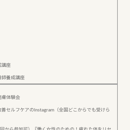
成講座
膚師養成講座
整膚体験会
セルフケアのInstagram（全国どこからでも受けら
1回から参加可）『働く女性のための！疲れた体をリセ