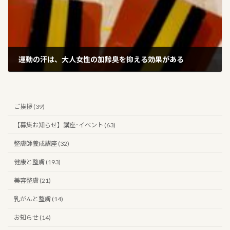
運動の汗は、大人女性の加齢臭を抑える効果がある
2024年6月29日
ご挨拶 (39)
【募集お知らせ】講座･イベント (63)
整膚師養成講座 (32)
健康と整膚 (193)
美容整膚 (21)
乳がんと整膚 (14)
お知らせ (14)