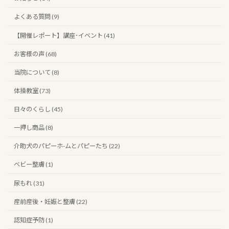
よくある質問 (9)
【開催レポート】講座･イベント (41)
お客様の声 (68)
当院について (8)
体操教室 (73)
日々のくらし (45)
一押し商品 (8)
介助犬のパピーホ-ムとパピーたち (22)
ベビー整膚 (1)
尿もれ (31)
産前産後・妊娠と整膚 (22)
認知症予防 (1)