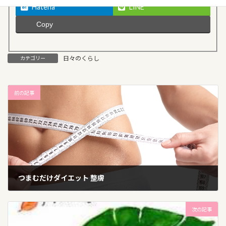
Hatena
LINE
Copy
日々のくらし
カテゴリー
前の記事
つまむだけダイエット 整膚
2015年12月3日
次の記事