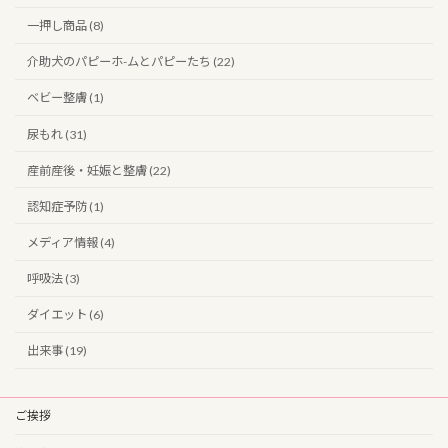
一押し商品 (8)
介助犬のパピーホ-ムとパピーたち (22)
ベビー整膚 (1)
尿もれ (31)
産前産後・妊娠と整膚 (22)
認知症予防 (1)
メディア情報 (4)
呼吸法 (3)
ダイエット (6)
出来事 (19)
ご挨拶