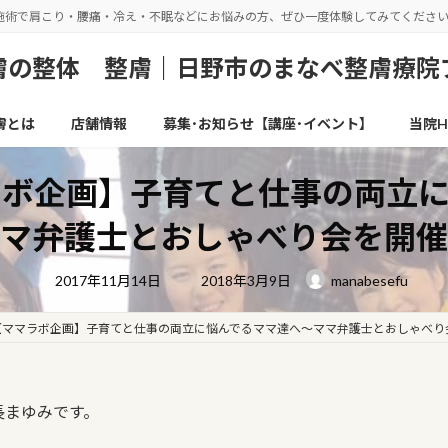
施術で肩こり・腰痛・冷え・不眠などにお悩みの方、ぜひ一度体験してみてくださ
の整体 整膚｜日野市のまなべ整膚療院
膚とは
店舗情報
募集･お知らせ【講座･イベント】
当院H
ラボ企画】子育てと仕事の両立に
マ弁護士とおしゃべり会を開催
最
2017年11月14日
2018年3月9日
manabesefu
終
更
新
日
【ママラボ企画】子育てと仕事の両立に悩んでるママ達へ〜ママ弁護士とおしゃべり
時
:
長まゆみです。