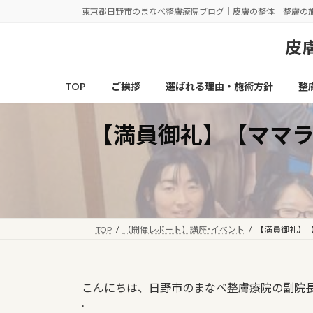
コ
ナ
東京都日野市のまなべ整膚療院ブログ｜皮膚の整体 整膚の
ン
ビ
テ
ゲ
皮膚
ン
ー
ツ
シ
TOP
ご挨拶
選ばれる理由・施術方針
整
へ
ョ
ス
ン
キ
に
【満員御礼】【ママ
ッ
移
プ
動
TOP
【開催レポート】講座･イベント
【満員御礼】
こんにちは、日野市のまなべ整膚療院の副院
.