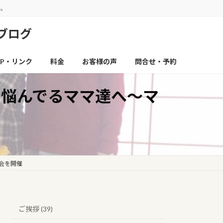
い。
ブログ
P・リンク
料金
お客様の声
問合せ・予約
悩んでるママ達へ〜マ
会を開催
ご挨拶 (39)