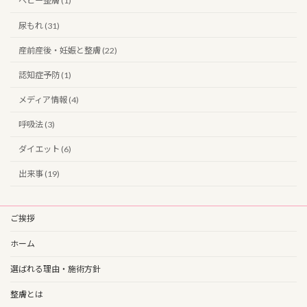
ベビー整膚 (1)
尿もれ (31)
産前産後・妊娠と整膚 (22)
認知症予防 (1)
メディア情報 (4)
呼吸法 (3)
ダイエット (6)
出来事 (19)
ご挨拶
ホーム
選ばれる理由・施術方針
整膚とは