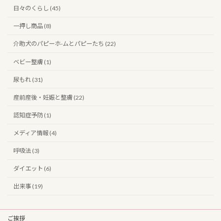
日々のくらし (45)
一押し商品 (8)
介助犬のパピーホ-ムとパピーたち (22)
ベビー整膚 (1)
尿もれ (31)
産前産後・妊娠と整膚 (22)
認知症予防 (1)
メディア情報 (4)
呼吸法 (3)
ダイエット (6)
出来事 (19)
ご挨拶