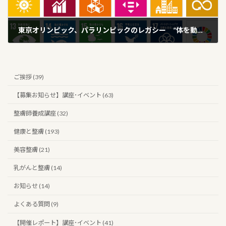
東京オリンピック、パラリンピックのレガシー ”体を動かすって楽しい！！”
2020年7月26日
ご挨拶 (39)
【募集お知らせ】講座･イベント (63)
整膚師養成講座 (32)
健康と整膚 (193)
美容整膚 (21)
乳がんと整膚 (14)
お知らせ (14)
よくある質問 (9)
【開催レポート】講座･イベント (41)