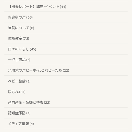
【開催レポート】講座･イベント (41)
お客様の声 (68)
当院について (8)
体操教室 (73)
日々のくらし (45)
一押し商品 (8)
介助犬のパピーホ-ムとパピーたち (22)
ベビー整膚 (1)
尿もれ (31)
産前産後・妊娠と整膚 (22)
認知症予防 (1)
メディア情報 (4)