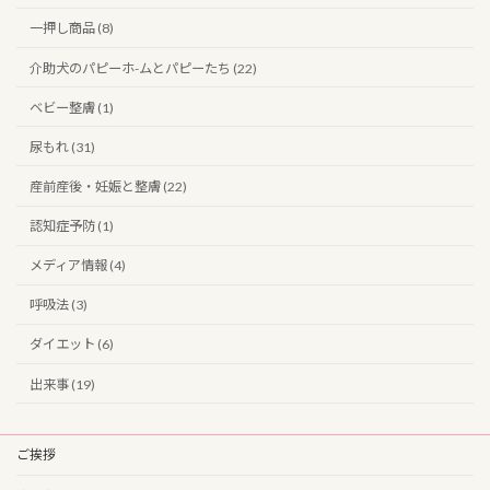
一押し商品 (8)
介助犬のパピーホ-ムとパピーたち (22)
ベビー整膚 (1)
尿もれ (31)
産前産後・妊娠と整膚 (22)
認知症予防 (1)
メディア情報 (4)
呼吸法 (3)
ダイエット (6)
出来事 (19)
ご挨拶