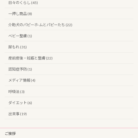
日々のくらし (45)
一押し商品 (8)
介助犬のパピーホ-ムとパピーたち (22)
ベビー整膚 (1)
尿もれ (31)
産前産後・妊娠と整膚 (22)
認知症予防 (1)
メディア情報 (4)
呼吸法 (3)
ダイエット (6)
出来事 (19)
ご挨拶