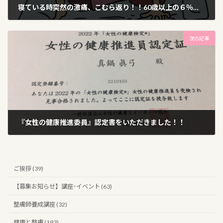
寝ている時突然の激痛、こむら返り！！60歳以上の６％は毎晩！！
2022年6月16日
次の記事
『女性の健康推進委員』認定書をいただきました！！
2022年6月20日
ご挨拶 (39)
【募集お知らせ】講座･イベント (63)
整膚師養成講座 (32)
健康と整膚 (193)