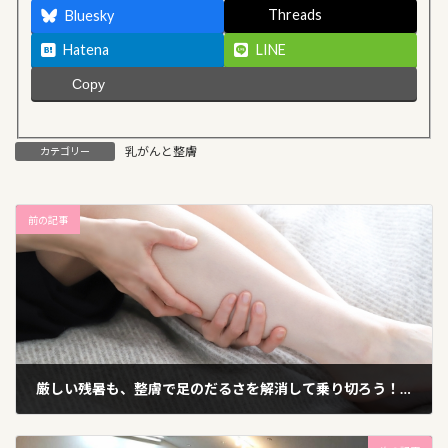
Threads
Bluesky
Hatena
LINE
Copy
乳がんと整膚
カテゴリー
前の記事
厳しい残暑も、整膚で足のだるさを解消して乗り切ろう！！
2024年8月24日