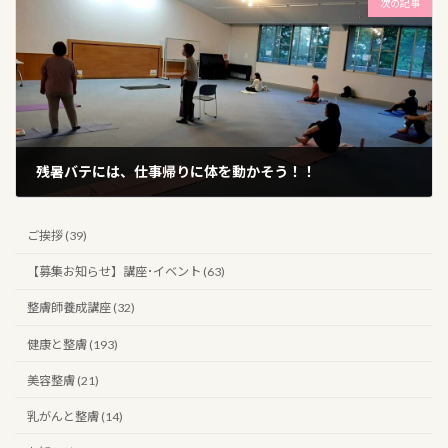
次の記事
残暑バテには、仕事帰りに体を動かそう！！
2024年9月5日
ご挨拶 (39)
【募集お知らせ】講座･イベント (63)
整膚師養成講座 (32)
健康と整膚 (193)
美容整膚 (21)
乳がんと整膚 (14)