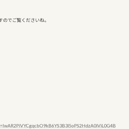
いますのでご覧くださいね。
IwAR2PiVYCgqcbO9kB6YS3B3l5oPS2HdzA0iViL0G4B