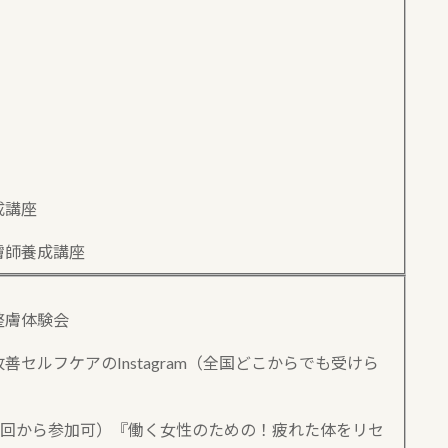
成講座
膚師養成講座
整膚体験会
セルフケアのInstagram（全国どこからでも受けら
1回から参加可）『働く女性のための！疲れた体をリセ