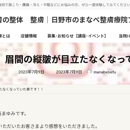
施術で肩こり・腰痛・冷え・不眠などにお悩みの方、ぜひ一度体験してみてくださ
の整体 整膚｜日野市のまなべ整膚療院
膚とは
店舗情報
募集･お知らせ【講座･イベント】
当院H
】眉間の縦皺が目立たなくなっ
最
2023年7月9日
2023年7月9日
manabesefu
終
更
新
日
たなくなっていた事です！！
時
:
長まゆみです。
いただいたお客さまより感想をいただきました。