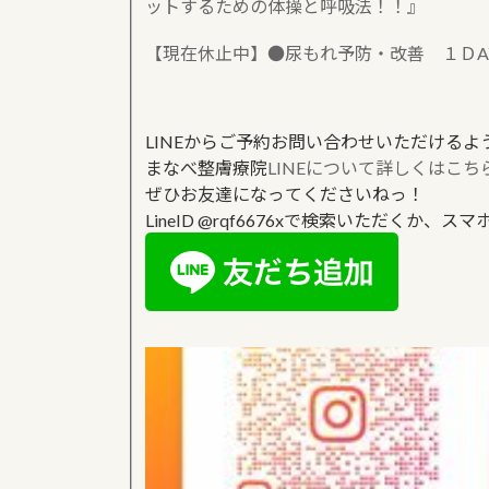
ットするための体操と呼吸法！！』
【現在休止中】●尿もれ予防・改善 １ＤA
LINEからご予約お問い合わせいただけるよ
まなべ整膚療院
LINEについて詳しくはこち
ぜひお友達になってくださいねっ！
LineID @rqf6676xで検索いただくか