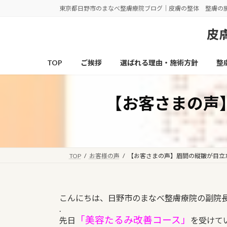
コ
ナ
東京都日野市のまなべ整膚療院ブログ｜皮膚の整体 整膚の
ン
ビ
テ
ゲ
皮膚
ン
ー
ツ
シ
TOP
ご挨拶
選ばれる理由・施術方針
整
へ
ョ
ス
ン
キ
に
【お客さまの声
ッ
移
プ
動
TOP
お客様の声
【お客さまの声】眉間の縦皺が目立
こんにちは、日野市のまなべ整膚療院の副院
.
「美容たるみ改善コース」
先日
を受けて