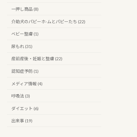
一押し商品 (8)
介助犬のパピーホ-ムとパピーたち (22)
ベビー整膚 (1)
尿もれ (31)
産前産後・妊娠と整膚 (22)
認知症予防 (1)
メディア情報 (4)
呼吸法 (3)
ダイエット (6)
出来事 (19)