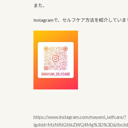
また、
Instagramで、セルフケア方法を紹介して
https://www.instagram.com/mayumi_selfcare/?
igshid=MzNlNGNkZWQ4Mg%3D%3D&fbclid=