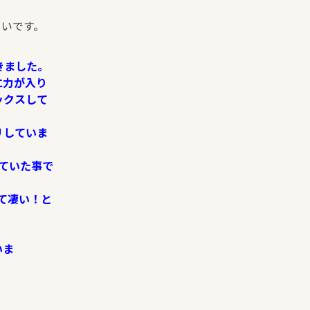
しいです。
きました。
に力が入り
ックスして
リしていま
ていた事で
て凄い！と
いま