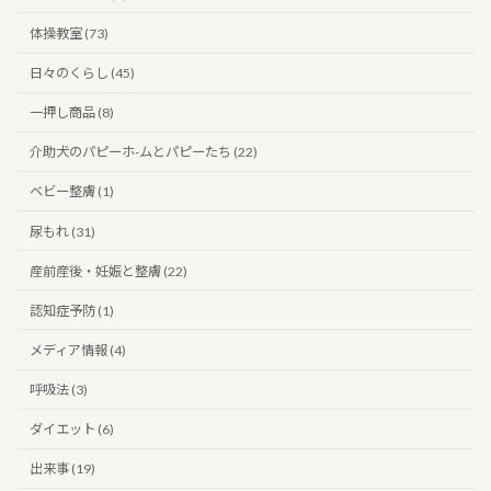
体操教室 (73)
日々のくらし (45)
一押し商品 (8)
介助犬のパピーホ-ムとパピーたち (22)
ベビー整膚 (1)
尿もれ (31)
産前産後・妊娠と整膚 (22)
認知症予防 (1)
メディア情報 (4)
呼吸法 (3)
ダイエット (6)
出来事 (19)