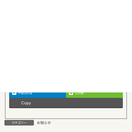
Follow me!
Facebook
X
Threads
Bluesky
Hatena
LINE
Copy
お知らせ
カテゴリー