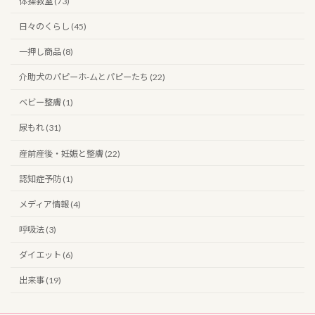
体操教室 (73)
日々のくらし (45)
一押し商品 (8)
介助犬のパピーホ-ムとパピーたち (22)
ベビー整膚 (1)
尿もれ (31)
産前産後・妊娠と整膚 (22)
認知症予防 (1)
メディア情報 (4)
呼吸法 (3)
ダイエット (6)
出来事 (19)