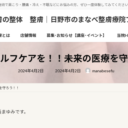
施術で肩こり・腰痛・冷え・不眠などにお悩みの方、ぜひ一度体験してみてくださ
の整体 整膚｜日野市のまなべ整膚療院
膚とは
店舗情報
募集･お知らせ【講座･イベント】
当院H
ルフケアを！！未来の医療を守
最
2024年4月2日
2024年4月2日
manabesefu
終
更
新
日
を守ろう！！
時
:
長まゆみです。