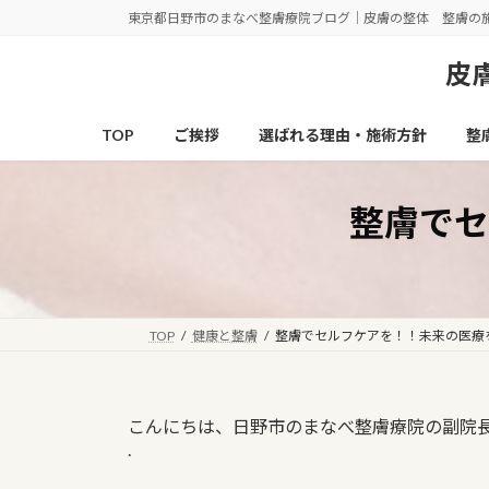
コ
ナ
東京都日野市のまなべ整膚療院ブログ｜皮膚の整体 整膚の
ン
ビ
テ
ゲ
皮膚
ン
ー
ツ
シ
TOP
ご挨拶
選ばれる理由・施術方針
整
へ
ョ
ス
ン
キ
に
整膚でセ
ッ
移
プ
動
TOP
健康と整膚
整膚でセルフケアを！！未来の医療
こんにちは、日野市のまなべ整膚療院の副院
.