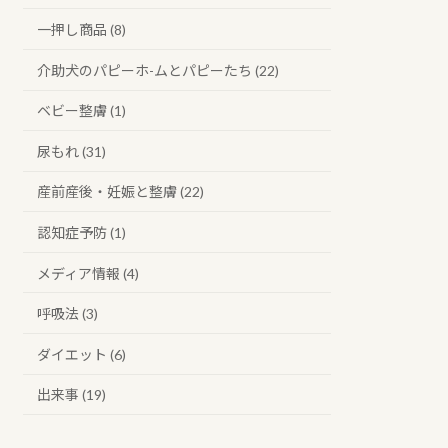
一押し商品 (8)
介助犬のパピーホ-ムとパピーたち (22)
ベビー整膚 (1)
尿もれ (31)
産前産後・妊娠と整膚 (22)
認知症予防 (1)
メディア情報 (4)
呼吸法 (3)
ダイエット (6)
出来事 (19)