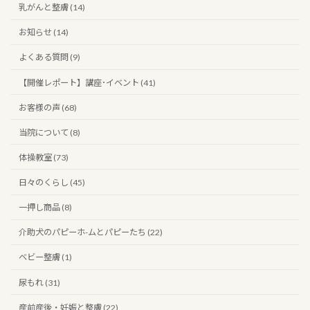
乳がんと整膚 (14)
お知らせ (14)
よくある質問 (9)
【開催レポート】講座･イベント (41)
お客様の声 (68)
当院について (8)
体操教室 (73)
日々のくらし (45)
一押し商品 (8)
介助犬のパピーホ-ムとパピーたち (22)
ベビー整膚 (1)
尿もれ (31)
産前産後・妊娠と整膚 (22)