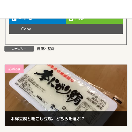
Threads
Bluesky
Hatena
LINE
Copy
健康と整膚
カテゴリー
前の記事
木綿豆腐と絹ごし豆腐、どちらを選ぶ？
2025年3月31日