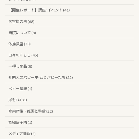
【開催レポート】講座･イベント (41)
お客様の声 (68)
当院について (8)
体操教室 (73)
日々のくらし (45)
一押し商品 (8)
介助犬のパピーホ-ムとパピーたち (22)
ベビー整膚 (1)
尿もれ (31)
産前産後・妊娠と整膚 (22)
認知症予防 (1)
メディア情報 (4)