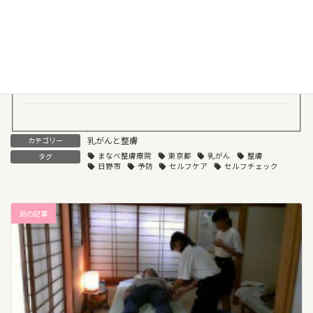
2017年3月22日
産婦人科医院での整膚の取り組みをご紹介！
2017年2月27日
乳がんと整膚
カテゴリー
まなべ整膚療院
東京都
乳がん
整膚
タグ
日野市
予防
セルフケア
セルフチェック
前の記事